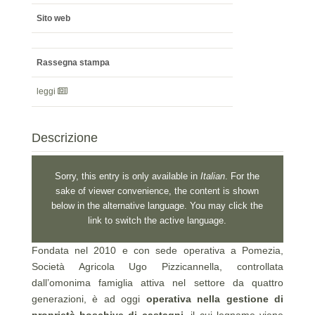
Sito web
Rassegna stampa
leggi
Descrizione
Sorry, this entry is only available in
Italian
. For the
sake of viewer convenience, the content is shown
below in the alternative language. You may click the
link to switch the active language.
Fondata nel 2010 e con sede operativa a Pomezia,
Società Agricola Ugo Pizzicannella, controllata
dall’omonima famiglia attiva nel settore da quattro
generazioni, è ad oggi
operativa nella gestione di
proprietà boschive di castagni
, il cui legname viene